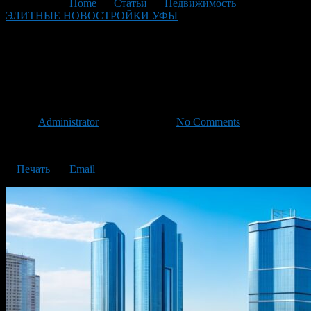
You are here:
Home
>
Статьи
>
Недвижимость
>
ЭЛИТНЫЕ НОВОСТРОЙКИ УФЫ
>
ELITE NEW
BUILDINGS IN UFA
ELITE NEW BUILDINGS IN
UFA
Автор
Administrator
/ 09.06.2023 /
No Comments
ELITE NEW BUILDINGS IN UFA
Печать
Email