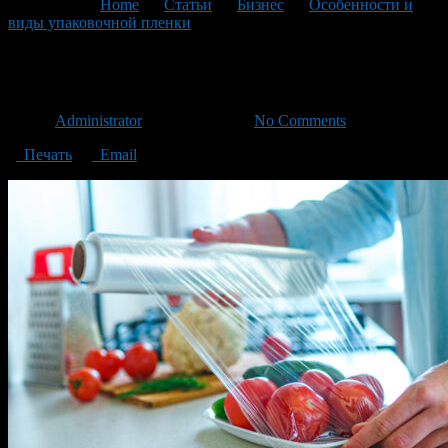
You are here:
Home
>
Статьи
>
Бизнес
>
Особенности и
виды упаковочной пленки
>
pvh-opt
pvh-opt
Автор
Administrator
/ 09.06.2023 /
No Comments
Печать
Email