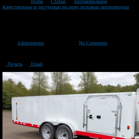
You are here:
Home
>
Статьи
>
Автомобильное
>
Качественные и доступные по цене легковые автоприцепы
>
passenger trailers
passenger trailers
Автор
Administrator
/ 04.06.2023 /
No Comments
passenger trailers
Печать
Email