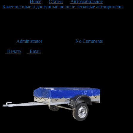
You are here:
Home
>
Статьи
>
Автомобильное
>
Качественные и доступные по цене легковые автоприцепы
>
fermer
fermer
Автор
Administrator
/ 04.06.2023 /
No Comments
Печать
Email