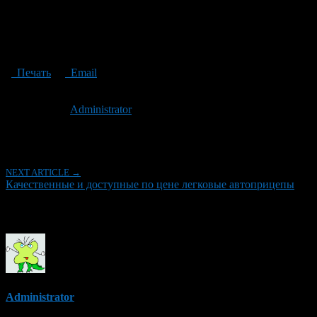
Печать
Email
Опубликовано: 3 года назад на 04.06.2023
Автор:
Administrator
Последнее изминение 4 июня, 2023 @ 3:23 пп
Рубрики
NEXT ARTICLE →
Качественные и доступные по цене легковые автоприцепы
Об авторе
Administrator