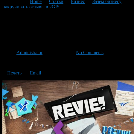
You are here:
Home
>
Статьи
>
Бизнес
>
Зачем бизнесу
накручивать отзывы в 2GIS
>
Why would a business wind up
reviews in 2GIS
Why would a business wind up
reviews in 2GIS
Автор
Administrator
/ 30.05.2023 /
No Comments
Why would a business wind up reviews in 2GIS
Печать
Email