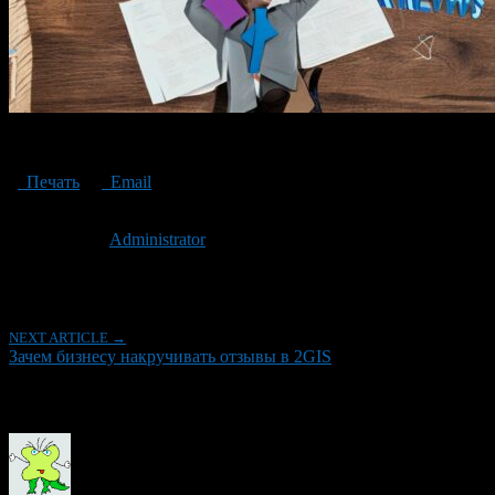
Why would a business wind up reviews in 2GIS
Печать
Email
Опубликовано: 3 года назад на 30.05.2023
Автор:
Administrator
Последнее изминение 30 мая, 2023 @ 6:56 пп
Рубрики
NEXT ARTICLE →
Зачем бизнесу накручивать отзывы в 2GIS
Об авторе