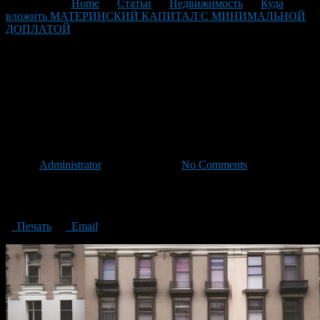
You are here:
Home
>
Статьи
>
Недвижимость
>
Куда
вложить МАТЕРИНСКИЙ КАПИТАЛ С МИНИМАЛЬНОЙ
ДОПЛАТОЙ
>
Where to invest MATERNITY CAPITAL WITH
a MINIMUM SURCHARGE
Where to invest MATERNITY
CAPITAL WITH a MINIMUM
SURCHARGE
Автор
Administrator
/ 29.05.2023 /
No Comments
Where to invest MATERNITY CAPITAL WITH a MINIMUM
SURCHARGE
Печать
Email