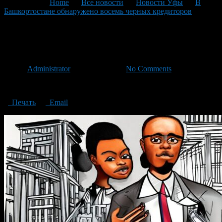
You are here:
Home
>
Все новости
>
Новости Уфы
>
В
Башкортостане обнаружено восемь черных кредиторов
>
black creditors
black creditors
Автор
Administrator
/ 16.05.2023 /
No Comments
black creditors
Печать
Email