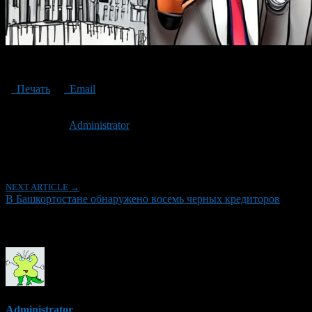
black creditors
Печать
Email
Опубликовано: 3 года назад на 16.05.2023
Автор:
Administrator
Последнее изминение 16 мая, 2023 @ 10:00 дп
Рубрики
NEXT ARTICLE →
В Башкортостане обнаружено восемь черных кредиторов
Об авторе
Administrator