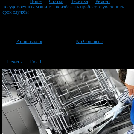
You are here:
Home
>
Статьи
>
Техника
>
Ремонт
посудомоечных машин: как избежать проблем и увеличить
срок службы
>
Repair of dishwashers
Repair of dishwashers
Автор
Administrator
/ 15.05.2023 /
No Comments
Repair of dishwashers
Печать
Email