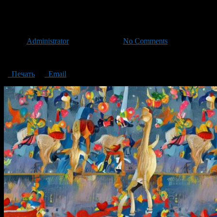
онлайн-кассы
Автор
Administrator
/ 02.05.2023 /
No Comments
онлайн-кассы
Печать
Email