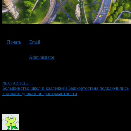
урок по финграмотности
Печать
Email
Опубликовано: 3 года назад на 26.04.2023
Автор:
Administrator
Последнее изминение 26 апреля, 2023 @ 4:28 пп
Рубрики
NEXT ARTICLE →
Большинство школ и колледжей Башкортостана подключились
к онлайн-урокам по финграмотности
Об авторе