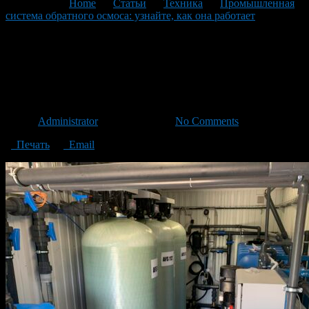
You are here:
Home
>
Статьи
>
Техника
>
Промышленная
система обратного осмоса: узнайте, как она работает
>
Промышленная система обратного осмоса
Промышленная система
обратного осмоса
Автор
Administrator
/ 04.04.2023 /
No Comments
Печать
Email