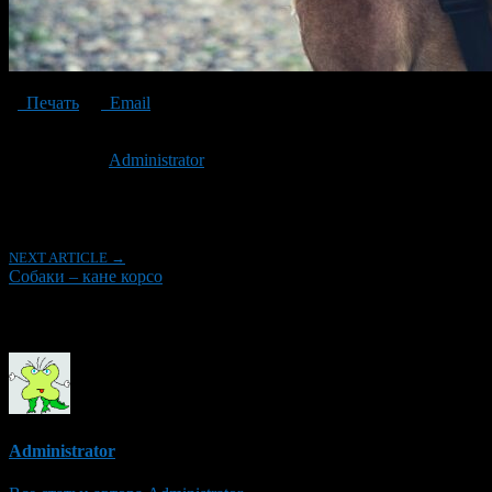
Печать
Email
Опубликовано: 5 лет назад на 20.04.2021
Автор:
Administrator
Последнее изминение 20 апреля, 2021 @ 8:35 пп
Рубрики
NEXT ARTICLE →
Собаки – кане корсо
Об авторе
Administrator