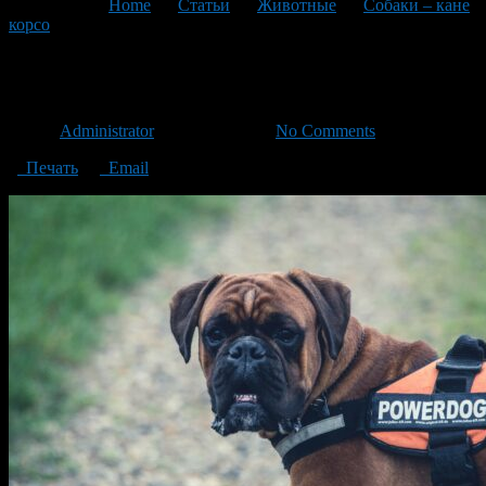
You are here:
Home
>
Статьи
>
Животные
>
Собаки – кане
корсо
>
кане корсо
кане корсо
Автор
Administrator
/ 20.04.2021 /
No Comments
Печать
Email