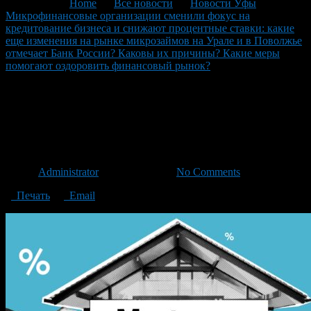
You are here:
Home
>
Все новости
>
Новости Уфы
>
Микрофинансовые организации сменили фокус на
кредитование бизнеса и снижают процентные ставки: какие
еще изменения на рынке микрозаймов на Урале и в Поволжье
отмечает Банк России? Каковы их причины? Какие меры
помогают оздоровить финансовый рынок?
>
Микрофинансовые организации
Микрофинансовые
организации
Автор
Administrator
/ 29.03.2021 /
No Comments
Печать
Email