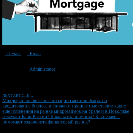
Печать
Email
Опубликовано: 5 лет назад на 29.03.2021
Автор:
Administrator
Последнее изминение 29 марта, 2021 @ 4:24 пп
Рубрики
NEXT ARTICLE →
Микрофинансовые организации сменили фокус на
кредитование бизнеса и снижают процентные ставки: какие
еще изменения на рынке микрозаймов на Урале и в Поволжье
отмечает Банк России? Каковы их причины? Какие меры
помогают оздоровить финансовый рынок?