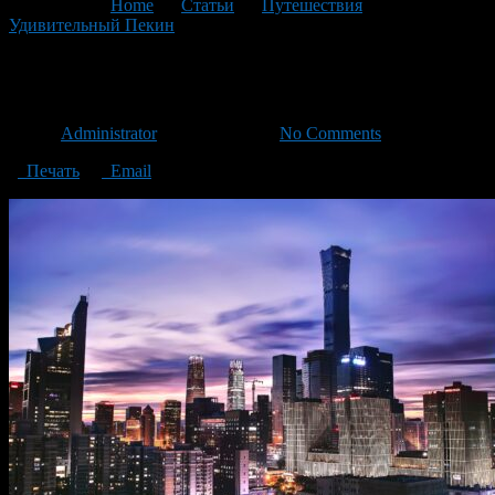
You are here:
Home
>
Статьи
>
Путешествия
>
Удивительный Пекин
>
Пекин
Пекин
Автор
Administrator
/ 11.03.2021 /
No Comments
Печать
Email