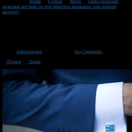
You are here:
Home
>
Статьи
>
Мода
>
Повседневный
мужской костюм: на что обратить внимание при выборе
модели?
>
Повседневный мужской костюм
Повседневный мужской
костюм
Автор
Administrator
/ 19.02.2021 /
No Comments
Печать
Email