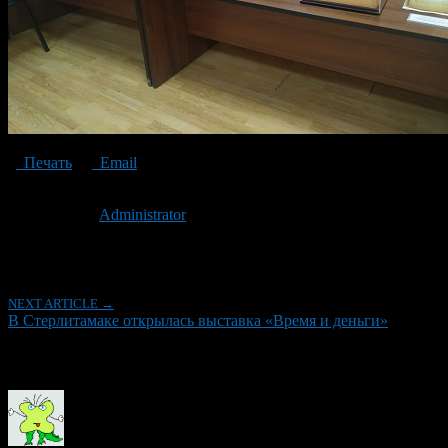
Печать
Email
Опубликовано: 6 лет назад на 03.02.2021
Автор:
Administrator
Последнее изминение 3 февраля, 2021 @ 5:14 пп
Рубрики
NEXT ARTICLE →
В Стерлитамаке открылась выставка «Время и деньги»
Об авторе