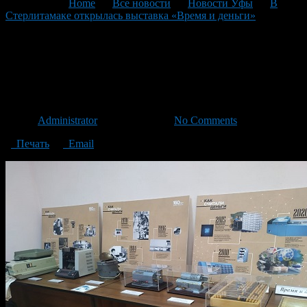
You are here:
Home
>
Все новости
>
Новости Уфы
>
В
Стерлитамаке открылась выставка «Время и деньги»
>
3.02_Время и деньги_Стерлитамак3
3.02_Время и
деньги_Стерлитамак3
Автор
Administrator
/ 03.02.2021 /
No Comments
Печать
Email