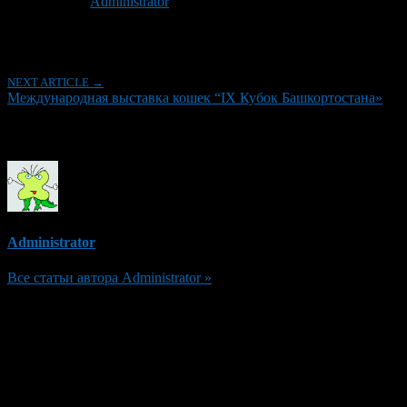
Автор:
Administrator
Последнее изминение 1 февраля, 2021 @ 7:10 пп
Рубрики
NEXT ARTICLE →
Международная выставка кошек “IX Кубок Башкортостана»
Об авторе
Administrator
Все статьи автора Administrator »
Добавить комментарий