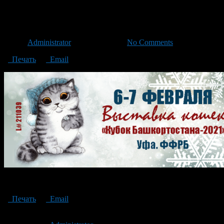
IX Кубок Башкортостана
Автор
Administrator
/ 01.02.2021 /
No Comments
Печать
Email
IX Кубок Башкортостана
Печать
Email
Опубликовано: 6 лет назад на 01.02.2021