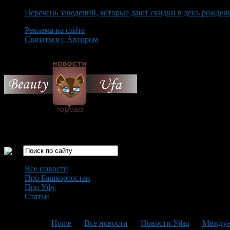
Перечень заведений, которые дают скидки в день рожден
Реклама на сайте
Связаться с Автором
Friday August 7th, 2026
Только самые интересные новости города Уфа
Все новости
Про Башкортостан
Про Уфу
Статьи
Loading...
You are here:
Home
>
Все новости
>
Новости Уфы
>
Междун