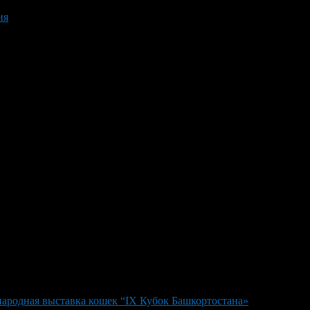
ия
ародная выставка кошек “IX Кубок Башкортостана»
>
IX Кубок