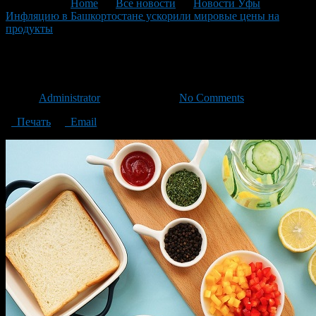
You are here:
Home
>
Все новости
>
Новости Уфы
>
Инфляцию в Башкортостане ускорили мировые цены на
продукты
>
продукты2
продукты2
Автор
Administrator
/ 29.01.2021 /
No Comments
Печать
Email