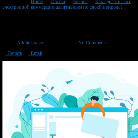
You are here:
Home
>
Статьи
>
Бизнес
>
Как сделать сайт
электронной коммерции адаптивным по своей природе?
>
445821-PEVIPM-250-1-
445821-PEVIPM-250-1-
Автор
Administrator
/ 27.01.2021 /
No Comments
Печать
Email