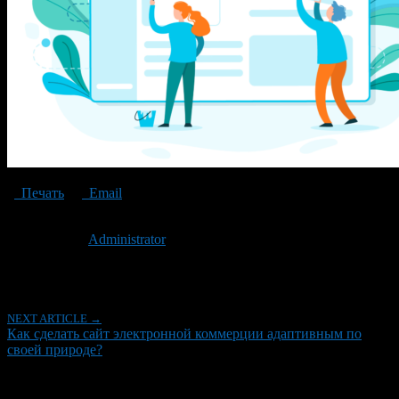
Печать
Email
Опубликовано: 6 лет назад на 27.01.2021
Автор:
Administrator
Последнее изминение 27 января, 2021 @ 4:57 пп
Рубрики
NEXT ARTICLE →
Как сделать сайт электронной коммерции адаптивным по
своей природе?
Об авторе