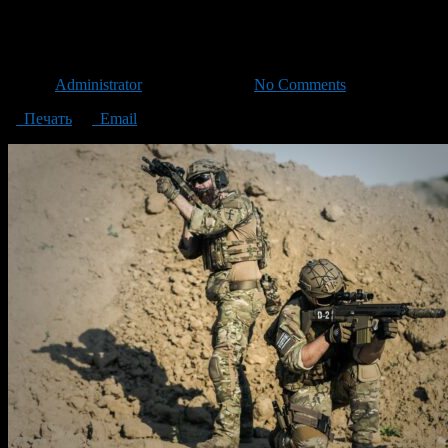
pexels-pixabay-163478
Автор
Administrator
/ 27.01.2021 /
No Comments
Печать
Email