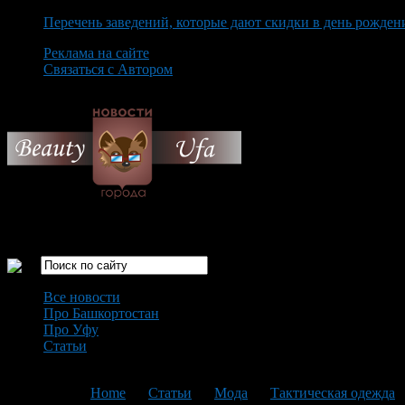
Перечень заведений, которые дают скидки в день рожден
Реклама на сайте
Связаться с Автором
Friday August 7th, 2026
Только самые интересные новости города Уфа
Все новости
Про Башкортостан
Про Уфу
Статьи
Loading...
You are here:
Home
>
Статьи
>
Мода
>
Тактическая одежда