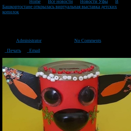
You are here:
Home
>
Все новости
>
Новости Уфы
>
В
Башкортостане открылась виртуальная выставка детских
копилок
>
копилка2
копилка2
Автор
Administrator
/ 18.01.2021 /
No Comments
Печать
Email