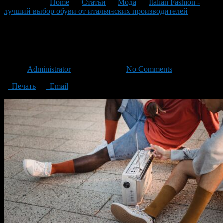
You are here:
Home
>
Статьи
>
Мода
>
Italian Fashion -
лучший выбор обуви от итальянских производителей
>
pexels-budgeron-bach-5157200
pexels-budgeron-bach-5157200
Автор
Administrator
/ 21.12.2020 /
No Comments
Печать
Email