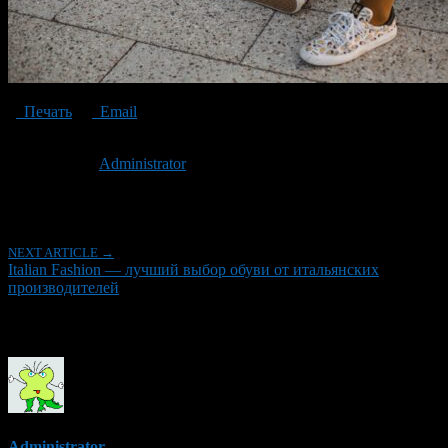
Печать
Email
Опубликовано: 6 лет назад на 21.12.2020
Автор:
Administrator
Последнее изминение 21 декабря, 2020 @ 7:03 пп
Рубрики
NEXT ARTICLE →
Italian Fashion — лучший выбор обуви от итальянских
производителей
Об авторе
Administrator