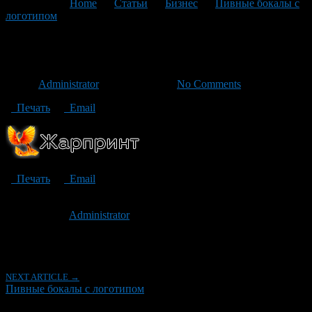
You are here:
Home
>
Статьи
>
Бизнес
>
Пивные бокалы с
логотипом
>
ed2b8b0e73e37dbbfdf482be7613c1c0
ed2b8b0e73e37dbbfdf482be761
Автор
Administrator
/ 21.12.2020 /
No Comments
Печать
Email
Печать
Email
Опубликовано: 6 лет назад на 21.12.2020
Автор:
Administrator
Последнее изминение 21 декабря, 2020 @ 6:59 пп
Рубрики
NEXT ARTICLE →
Пивные бокалы с логотипом