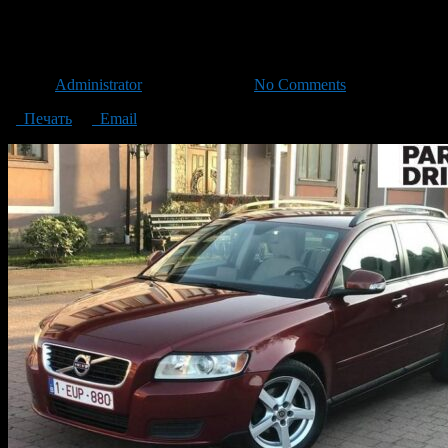
volvo
Автор
Administrator
/ 16.12.2020 /
No Comments
Печать
Email