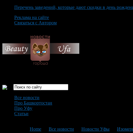
Перечень заведений, которые дают скидки в день рожден
Реклама на сайте
Связаться с Автором
Thursday August 6th, 2026
Только самые интересные новости города Уфа
Все новости
Про Башкортостан
Про Уфу
Статьи
Loading...
You are here:
Home
>
Все новости
>
Новости Уфы
>
Изомери