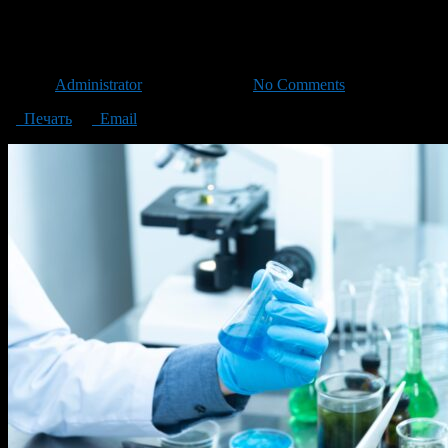
химия
Автор
Administrator
/ 12.11.2020 /
No Comments
Печать
Email