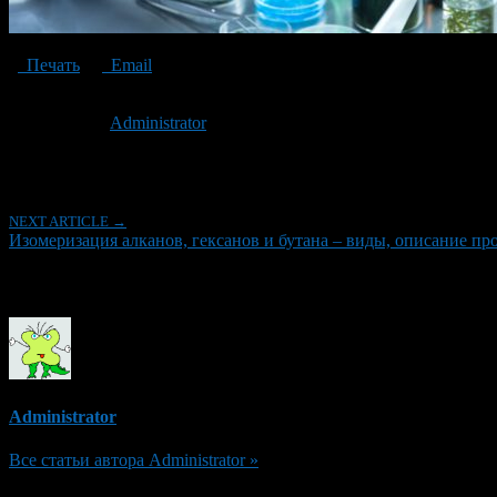
Печать
Email
Опубликовано: 6 лет назад на 12.11.2020
Автор:
Administrator
Последнее изминение 12 ноября, 2020 @ 3:51 пп
Рубрики
NEXT ARTICLE →
Изомеризация алканов, гексанов и бутана – виды, описание пр
Об авторе
Administrator
Все статьи автора Administrator »