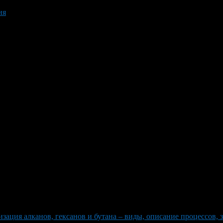
ия
зация алканов, гексанов и бутана – виды, описание процессов, 