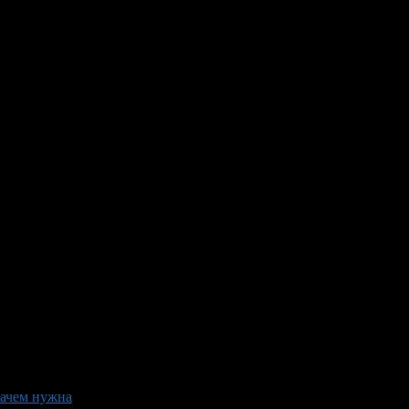
зачем нужна
>
химия