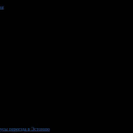
ия
усы переезда в Эстонию
>
Эстония