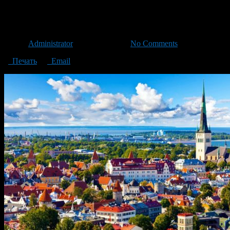
Эстония
Автор
Administrator
/ 17.09.2020 /
No Comments
Печать
Email