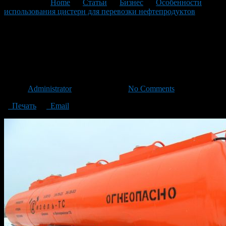
You are here:
Home
>
Статьи
>
Бизнес
>
Особенности
использования цистерн для перевозки нефтепродуктов
>
цистерна для перевозки нефтепродуктов
цистерна для перевозки
нефтепродуктов
Автор
Administrator
/ 14.09.2020 /
No Comments
Печать
Email