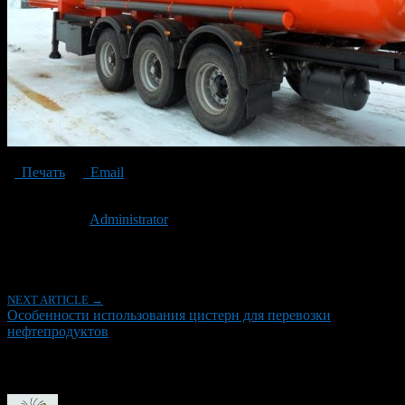
Печать
Email
Опубликовано: 6 лет назад на 14.09.2020
Автор:
Administrator
Последнее изминение 14 сентября, 2020 @ 11:45 дп
Рубрики
NEXT ARTICLE →
Особенности использования цистерн для перевозки
нефтепродуктов
Об авторе