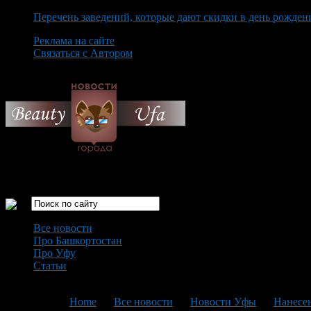
Перечень заведений, которые дают скидки в день рожден
Реклама на сайте
Связаться с Автором
Thursday August 6th, 2026
Только самые интересные новости города Уфа
Все новости
Про Башкортостан
Про Уфу
Статьи
Loading...
You are here:
Home
>
Все новости
>
Новости Уфы
>
Нанесен