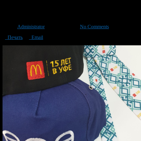
3.1
Автор
Administrator
/ 14.08.2020 /
No Comments
Печать
Email