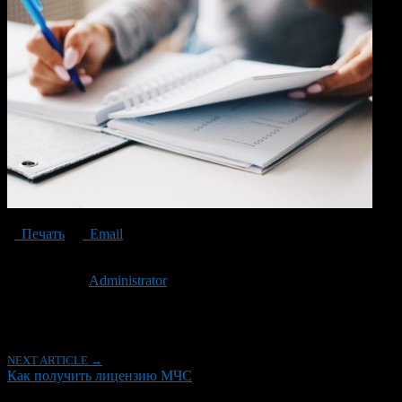
Печать
Email
Опубликовано: 6 лет назад на 25.06.2020
Автор:
Administrator
Последнее изминение 25 июня, 2020 @ 11:32 пп
Рубрики
NEXT ARTICLE →
Как получить лицензию МЧС