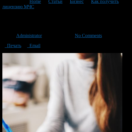
You are here:
Home
>
Статьи
>
Бизнес
>
Как получить
лицензию МЧС
>
2.2
2.2
Автор
Administrator
/ 25.06.2020 /
No Comments
Печать
Email