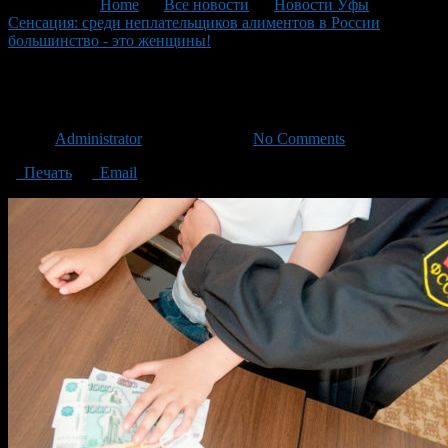
You are here:
Home
>
Все новости
>
Новости Уфы
>
Сенсация: среди неплательщиков алиментов в России
большинство - это женщины!
>
алименты
алименты
Автор
Administrator
/ 11.03.2020 /
No Comments
Печать
Email