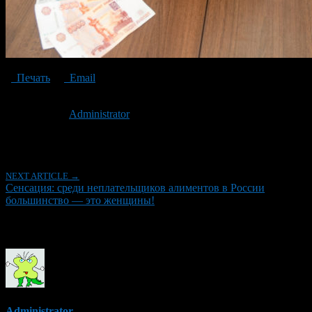
Печать
Email
Опубликовано: 6 лет назад на 11.03.2020
Автор:
Administrator
Последнее изминение 11 марта, 2020 @ 8:08 пп
Рубрики
NEXT ARTICLE →
Сенсация: среди неплательщиков алиментов в России
большинство — это женщины!
Об авторе
Administrator