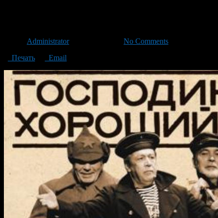
Господин
Автор
Administrator
/ 06.03.2020 /
No Comments
Печать
Email