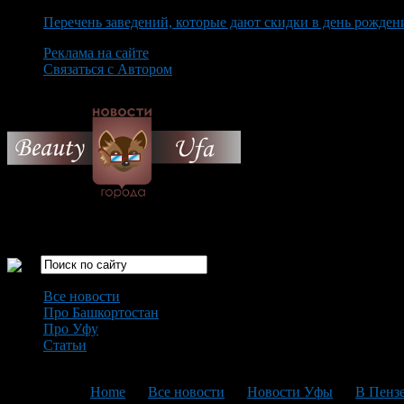
Перечень заведений, которые дают скидки в день рожден
Реклама на сайте
Связаться с Автором
Saturday August 8th, 2026
Только самые интересные новости города Уфа
Все новости
Про Башкортостан
Про Уфу
Статьи
Loading...
You are here:
Home
>
Все новости
>
Новости Уфы
>
В Пензе