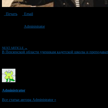
Печать
Email
Опубликовано: 6 лет назад на 06.03.2020
Автор:
Administrator
Последнее изминение 6 марта, 2020 @ 3:45 пп
Рубрики
NEXT ARTICLE →
В Пензенской области ученикам кадетской школы и преподават
Об авторе
Administrator
Все статьи автора Administrator »