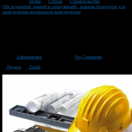
You are here:
Home
>
Статьи
>
Строительство
>
Обследование зданий и сооружений - важная процедура для
определения надежности конструкции
>
otchetnaya-
dokumentaciya-v-stroitelstve
otchetnaya-dokumentaciya-v-
stroitelstve
Автор
Administrator
/ 23.01.2020 /
No Comments
Печать
Email