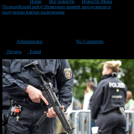
You are here:
Home
>
Все новости
>
Новости Мира
>
Полицейский рейд! Немецких врачей заподозрили в
получении взятки наличными
>
немецкий полицейский
немецкий полицейский
Автор
Administrator
/ 18.12.2019 /
No Comments
Печать
Email