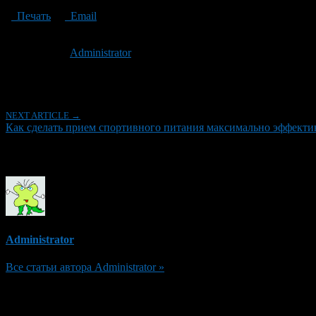
Печать
Email
Опубликовано: 7 лет назад на 13.05.2019
Автор:
Administrator
Последнее изминение 13 мая, 2019 @ 10:44 пп
Рубрики
NEXT ARTICLE →
Как сделать прием спортивного питания максимально эффект
Об авторе
Administrator
Все статьи автора Administrator »
Добавить комментарий