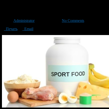
спортивное питание
Автор
Administrator
/ 13.05.2019 /
No Comments
Печать
Email