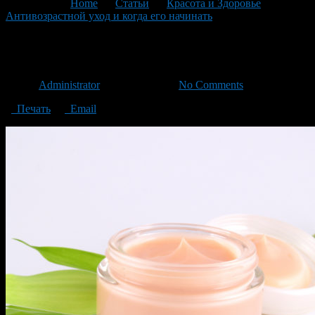
You are here:
Home
>
Статьи
>
Красота и Здоровье
>
Антивозрастной уход и когда его начинать
>
крем
крем
Автор
Administrator
/ 08.04.2019 /
No Comments
Печать
Email