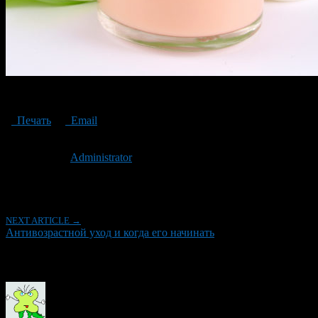
крем
Печать
Email
Опубликовано: 7 лет назад на 08.04.2019
Автор:
Administrator
Последнее изминение 8 апреля, 2019 @ 11:08 дп
Рубрики
NEXT ARTICLE →
Антивозрастной уход и когда его начинать
Об авторе