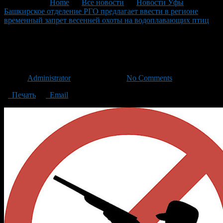
You are here:
Home
>
Все новости
>
Новости Уфы
>
Башкирское отделение РГО предлагает ввести в регионе
временный запрет весенней охоты на водоплавающих птиц
>
запрет охоты
запрет охоты
Автор
Administrator
/ 24.02.2019 /
No Comments
Печать
Email