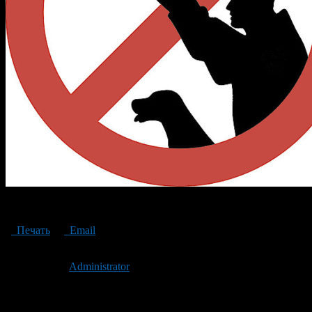
запрет охоты
Печать
Email
Опубликовано: 7 лет назад на 24.02.2019
Автор:
Administrator
Последнее изминение 24 февраля, 2019 @ 10:13 пп
Рубрики