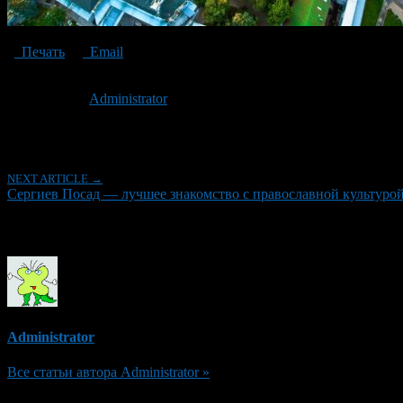
Печать
Email
Опубликовано: 8 лет назад на 07.02.2019
Автор:
Administrator
Последнее изминение 7 февраля, 2019 @ 8:23 пп
Рубрики
NEXT ARTICLE →
Сергиев Посад — лучшее знакомство с православной культуро
Об авторе
Administrator
Все статьи автора Administrator »