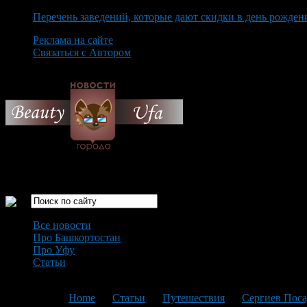
Перечень заведений, которые дают скидки в день рожден
Реклама на сайте
Связаться с Автором
Saturday August 8th, 2026
Только самые интересные новости города Уфа
Все новости
Про Башкортостан
Про Уфу
Статьи
Loading...
You are here:
Home
>
Статьи
>
Путешествия
>
Сергиев Поса