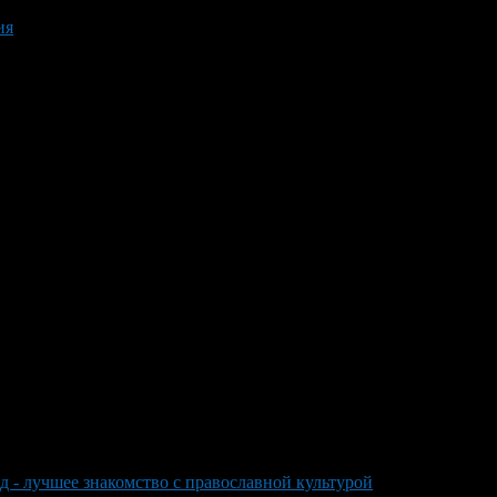
ия
д - лучшее знакомство с православной культурой
>
Сергиев По