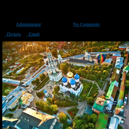
Сергиев Посад
Автор
Administrator
/ 07.02.2019 /
No Comments
Печать
Email