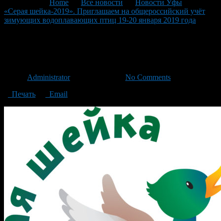
You are here:
Home
>
Все новости
>
Новости Уфы
>
«Серая шейка-2019». Приглашаем на общероссийский учёт
зимующих водоплавающих птиц 19-20 января 2019 года
>
Серая шейка 2019
Серая шейка 2019
Автор
Administrator
/ 19.01.2019 /
No Comments
Печать
Email