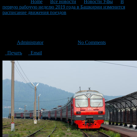
You are here:
Home
>
Все новости
>
Новости Уфы
>
В
первую рабочую неделю 2019 года в Башкирии изменится
расписание движения поездов
>
2019-01-08-14-23-00
2019-01-08-14-23-00
Автор
Administrator
/ 08.01.2019 /
No Comments
Печать
Email