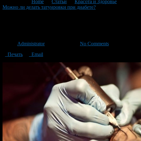
You are here:
Home
>
Статьи
>
Красота и Здоровье
>
Можно ли делать татуировки при диабете?
>
tatu-pri-
saxarnom-diabete
tatu-pri-saxarnom-diabete
Автор
Administrator
/ 20.12.2018 /
No Comments
Печать
Email