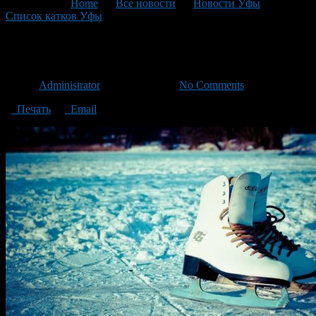
You are here:
Home
>
Все новости
>
Новости Уфы
>
Список катков Уфы
>
дув
дув
Автор
Administrator
/ 05.12.2018 /
No Comments
Печать
Email