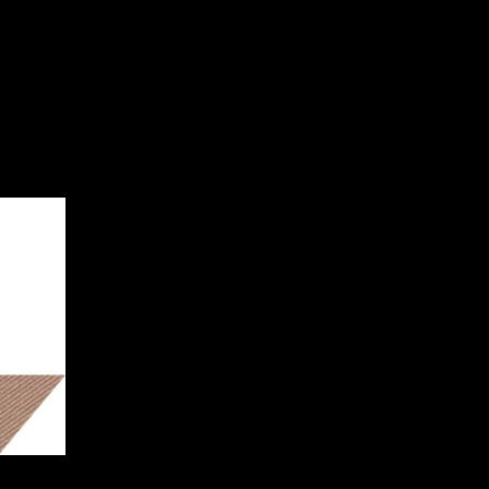
odnogo-doma-dlya-avtonomnoy-si