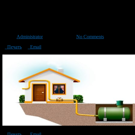
CHastnaya-gazifikatsiya-zagor
otopleniya1
Автор
Administrator
/ 21.11.2018 /
No Comments
Печать
Email
Печать
Email