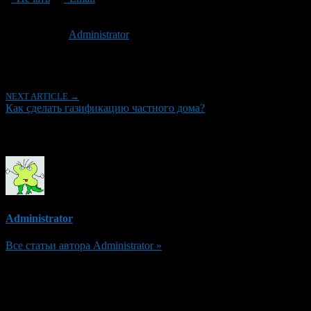
Опубликовано: 8 лет назад на 21.11.2018
Автор:
Administrator
Последнее изминение 21 ноября, 2018 @ 12:33 дп
Рубрики
NEXT ARTICLE →
Как сделать газификацию частного дома?
Об авторе
Administrator
Все статьи автора Administrator »
Добавить комментарий