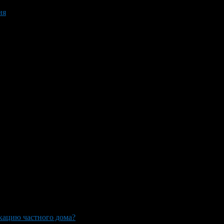
ия
кацию частного дома?
>
CHastnaya-gazifikatsiya-zagorodnogo-dom