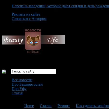
Перечень заведений, которые дают скидки в день рожден
Реклама на сайте
Связаться с Автором
Thursday August 6th, 2026
Только самые интересные новости города Уфа
Все новости
Про Башкортостан
Про Уфу
Статьи
Loading...
You are here:
Home
>
Статьи
>
Ремонт
>
Как сделать газифи