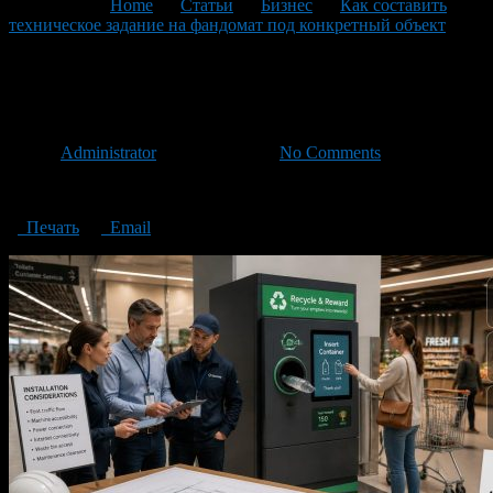
You are here:
Home
>
Статьи
>
Бизнес
>
Как составить
техническое задание на фандомат под конкретный объект
>
reverse vending machine
reverse vending machine
Автор
Administrator
/ 01.07.2026 /
No Comments
reverse vending machine
Печать
Email