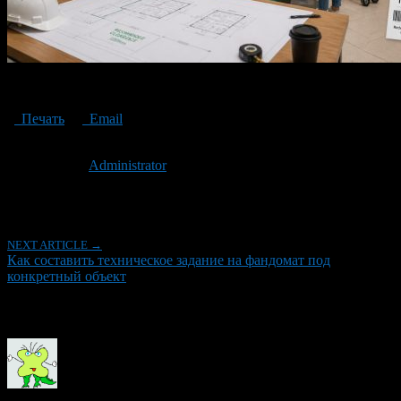
reverse vending machine
Печать
Email
Опубликовано: 1 месяц назад на 01.07.2026
Автор:
Administrator
Последнее изминение 1 июля, 2026 @ 1:06 дп
Рубрики
NEXT ARTICLE →
Как составить техническое задание на фандомат под
конкретный объект
Об авторе