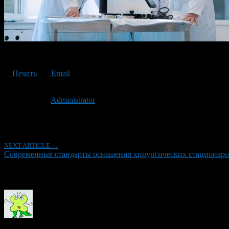
Обучение хирургов работе с новым оборудованием в российск
Печать
Email
Опубликовано: 2 месяца назад на 18.06.2026
Автор:
Administrator
Последнее изминение 18 июня, 2026 @ 4:32 пп
Рубрики
NEXT ARTICLE →
Современные стандарты оснащения хирургических стационаро
Об авторе