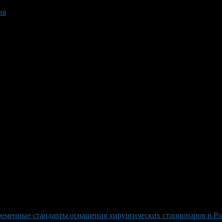
ия
еменные стандарты оснащения хирургических стационаров в Ро