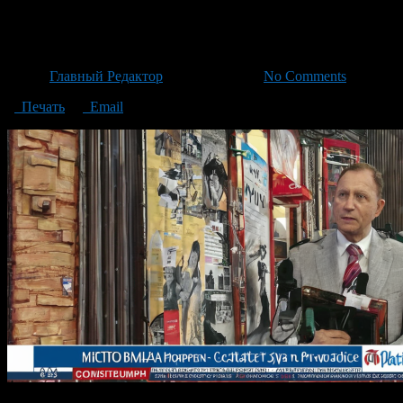
ComfyUI_00023_
Автор
Главный Редактор
/ 18.05.2026 /
No Comments
Печать
Email