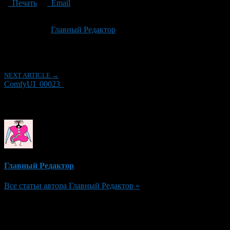
Печать
Email
Опубликовано: 3 месяца назад на 18.05.2026
Автор:
Главный Редактор
Последнее изминение 18 мая, 2026 @ 12:45 дп
Рубрики
NEXT ARTICLE →
ComfyUI_00023_
Об авторе
Главный Редактор
Все статьи автора Главный Редактор »
Добавить комментарий