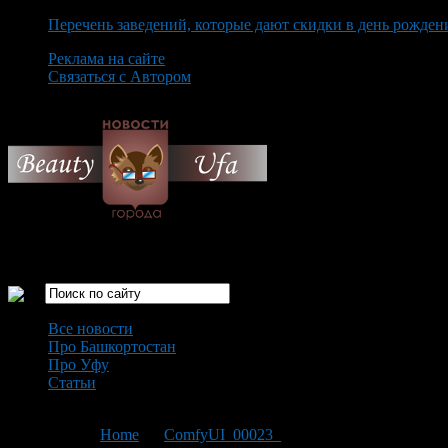
Перечень заведений, которые дают скидки в день рожден
Реклама на сайте
Связаться с Автором
Thursday August 6th, 2026
Только самые интересные новости города Уфа
Все новости
Про Башкортостан
Про Уфу
Статьи
Loading...
You are here:
Home
>
ComfyUI_00023_
>
ComfyUI_00023_