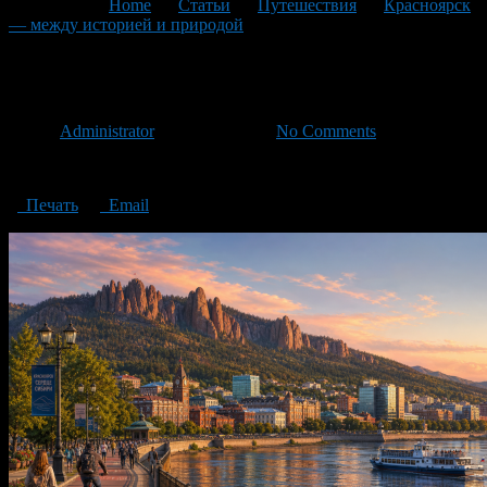
You are here:
Home
>
Статьи
>
Путешествия
>
Красноярск
— между историей и природой
>
Красноярск
Красноярск
Автор
Administrator
/ 13.05.2026 /
No Comments
Красноярск
Печать
Email