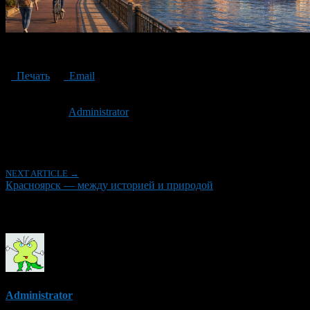
Красноярск
Печать
Email
Опубликовано: 3 месяца назад на 13.05.2026
Автор:
Administrator
Последнее изминение 13 мая, 2026 @ 6:15 пп
Рубрики
NEXT ARTICLE →
Красноярск — между историей и природой
Об авторе
Administrator